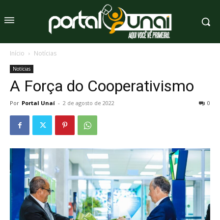
Início
Notícias
Notícias
A Força do Cooperativismo
Por
Portal Unaí
-
2 de agosto de 2022
0