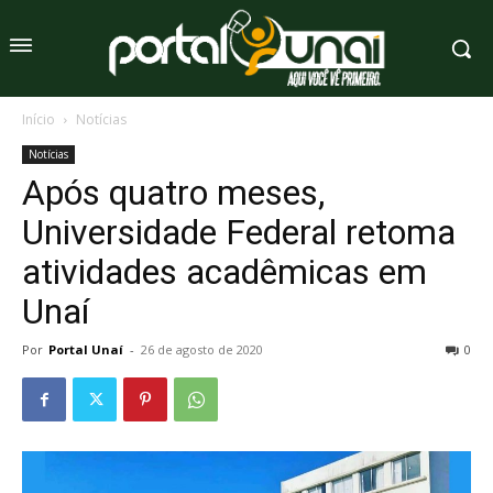
Início
Notícias
Notícias
Após quatro meses,
Universidade Federal retoma
atividades acadêmicas em
Unaí
Por
Portal Unaí
-
26 de agosto de 2020
0