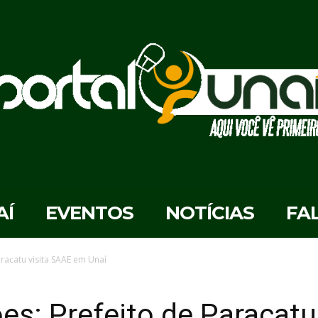
AÍ
EVENTOS
NOTÍCIAS
FA
racatu visita SAAE em Unaí
s: Prefeito de Paracatu