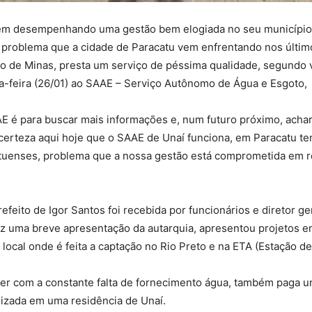
vem desempenhando uma gestão bem elogiada no seu município.
l problema que a cidade de Paracatu vem enfrentando nos últim
rno de Minas, presta um serviço de péssima qualidade, segundo
xta-feira (26/01) ao SAAE – Serviço Autônomo de Água e Esgoto,
SAAE é para buscar mais informações e, num futuro próximo, ach
certeza aqui hoje que o SAAE de Unaí funciona, em Paracatu te
tuenses, problema que a nossa gestão está comprometida em re
efeito de Igor Santos foi recebida por funcionários e diretor ge
fez uma breve apresentação da autarquia, apresentou projetos 
local onde é feita a captação no Rio Preto e na ETA (Estação d
rer com a constante falta de fornecimento água, também paga u
ilizada em uma residência de Unaí.