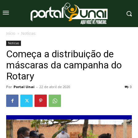
Início
Notícias
Notícias
Começa a distribuição de
máscaras da campanha do
Rotary
Por
Portal Unaí
-
22 de abril de 2020
0