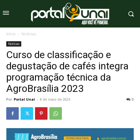
Início
Notícias
Notícias
Curso de classificação e
degustação de cafés integra
programação técnica da
AgroBrasília 2023
Por
Portal Unaí
-
8 de maio de 2023
0