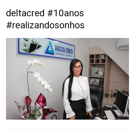
deltacred #10anos
#realizandosonhos