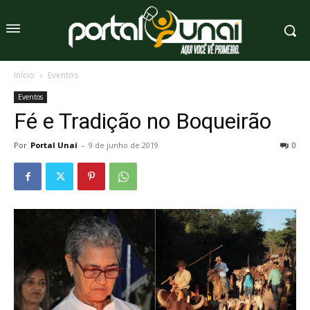
Início
Eventos
Eventos
Fé e Tradição no Boqueirão
Por
Portal Unaí
-
9 de junho de 2019
0