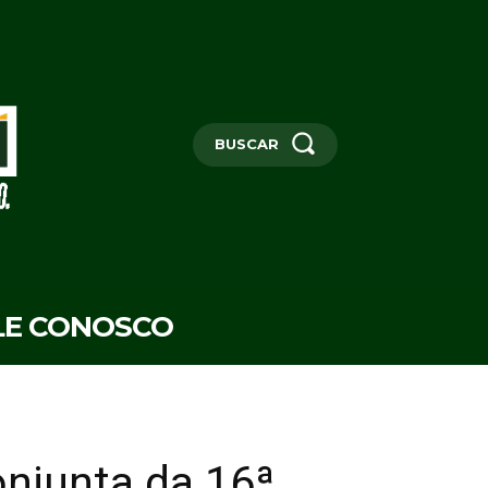
BUSCAR
LE CONOSCO
njunta da 16ª