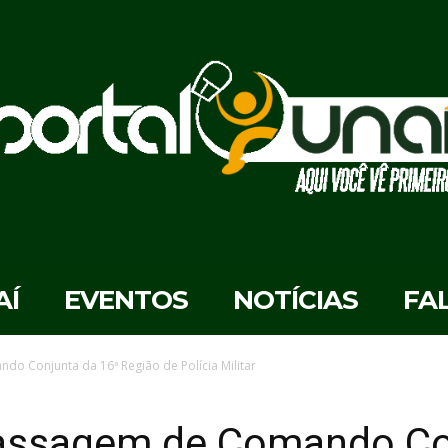
AÍ
EVENTOS
NOTÍCIAS
FA
o Conjunta da 16ª Região de Polícia Militar
assagem de Comando Co