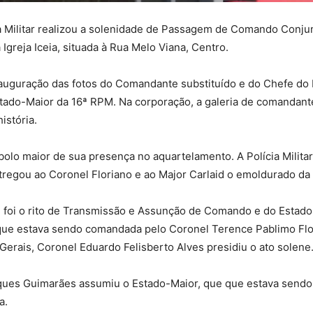
ia Militar realizou a solenidade de Passagem de Comando Conjun
greja Iceia, situada à Rua Melo Viana, Centro.
nauguração das fotos do Comandante substituído e do Chefe do E
ado-Maior da 16ª RPM. Na corporação, a galeria de comandante
istória.
bolo maior de sua presença no aquartelamento. A Polícia Milit
regou ao Coronel Floriano e ao Major Carlaid o emoldurado da 
e foi o rito de Transmissão e Assunção de Comando e do Estado
e estava sendo comandada pelo Coronel Terence Pablimo Flor
 Gerais, Coronel Eduardo Felisberto Alves presidiu o ato solene
ues Guimarães assumiu o Estado-Maior, que que estava sendo 
a.