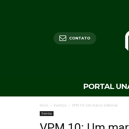
CONTATO
PORTAL UN
Início
Eventos
VPM 10: Um marco editorial
Eventos
VPM 10: Um marc