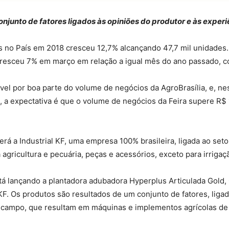
njunto de fatores ligados às opiniões do produtor e às exper
as no País em 2018 cresceu 12,7% alcançando 47,7 mil unidades
cresceu 7% em março em relação a igual mês do ano passado, c
vel por boa parte do volume de negócios da AgroBrasília, e, ne
a expectativa é que o volume de negócios da Feira supere R$ 1
rá a Industrial KF, uma empresa 100% brasileira, ligada ao set
gricultura e pecuária, peças e acessórios, exceto para irrigaç
está lançando a plantadora adubadora Hyperplus Articulada Gold,
F. Os produtos são resultados de um conjunto de fatores, ligad
 a campo, que resultam em máquinas e implementos agrícolas de f