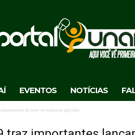
AÍ
EVENTOS
NOTÍCIAS
FA
es lançamentos do setor de máquinas agrícolas
9 traz importantes lanç