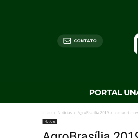
CONTATO
PORTAL UN
Início
Notícias
AgroBrasília 2019 traz important
Notícias
AgroBrasília 201