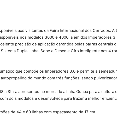
oníveis aos visitantes da Feira Internacional dos Cerrados. A S
disponíveis nos modelos 3000 e 4000, além dos Imperadores 3
elente precisão de aplicação garantida pelas barras centrais 
, Sistema Dupla Linha, Sobe e Desce e Giro Inteligente nas 4 r
mático que compõe os Imperadores 3.0 e permite a semeadura 
o autopropelido do mundo com três funções, sendo pulverizador
 a Stara apresentou ao mercado a linha Guapa para a cultura do
i com dois módulos e desenvolvida para trazer a melhor eficiê
rsões de 44 e 60 linhas com espaçamento de 17 cm.