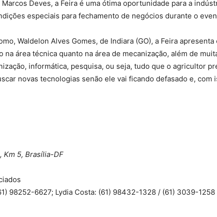
Marcos Deves, a Feira é uma ótima oportunidade para a indústr
ndições especiais para fechamento de negócios durante o even
mo, Waldelon Alves Gomes, de Indiara (GO), a Feira apresenta 
nto na área técnica quanto na área de mecanização, além de mui
zação, informática, pesquisa, ou seja, tudo que o agricultor pr
uscar novas tecnologias senão ele vai ficando defasado e, com 
 Km 5, Brasília-DF
ciados
(61) 98252-6627; Lydia Costa: (61) 98432-1328 / (61) 3039-1258