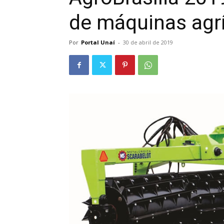
de máquinas agr
Por
Portal Unaí
-
30 de abril de 2019