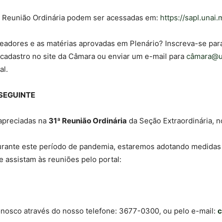
ª Reunião Ordinária podem ser acessadas em:
https://sapl.unai
eadores e as matérias aprovadas em Plenário? Inscreva-se par
o cadastro no site da Câmara ou enviar um e-mail para
câ
mara@un
al.
 SEGUINTE
 apreciadas na
31ª Reunião Ordinária
da Seção Extraordinária, n
urante este período de pandemia, estaremos adotando medidas 
 assistam às reuniões pelo portal:
onosco através do nosso telefone: 3677-0300, ou pelo e-mail:
c