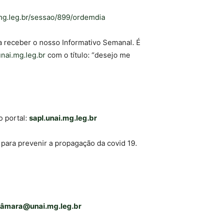
.mg.leg.br/sessao/899/ordemdia
a receber o nosso Informativo Semanal. É
ai.mg.leg.br
com o título: “desejo me
o portal:
sapl.unai.mg.leg.br
para prevenir a propagação da covid 19.
â
mara@unai.mg.leg.br