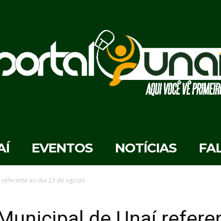
AÍ
EVENTOS
NOTÍCIAS
FA
 referente ao dia 23 de agosto
unicipal de Unaí referen