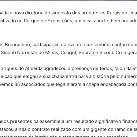
sada a nova diretoria do sindicato dos produtores Rurais de Unaí
ocalizado no Parque de Exposições, um local aberto, bem areja
mes Branquinho, participaram do evento que também contou co
 Sicoob Noroeste de Minas, Coagril, Sebrae e Sicoob Credigera
rigues de Almeida agradeceu a presença de todos, falou da im
eleição que elegeu a sua chapa entra para a história pelo núm
ivemos 85 associados que legitimaram a chapa encabeçada por 
dos presentes na assembleia um resultado significativo financ
estacou ainda o contrato realizado com um gigante do ramo de 