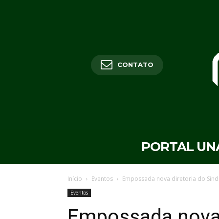
CONTATO
PORTAL UN
Início
Eventos
Empossada nova diretoria do Sind
Eventos
Empossada nova 