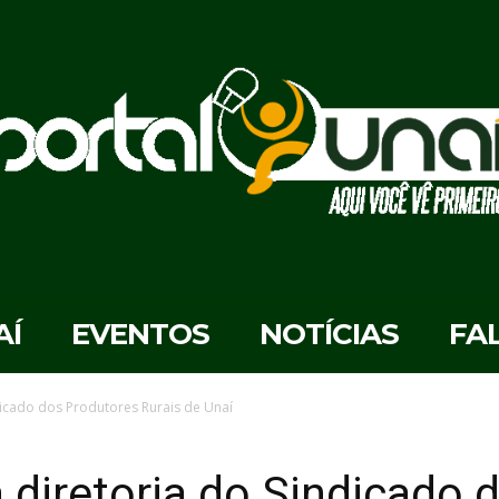
AÍ
EVENTOS
NOTÍCIAS
FA
icado dos Produtores Rurais de Unaí
diretoria do Sindicado 