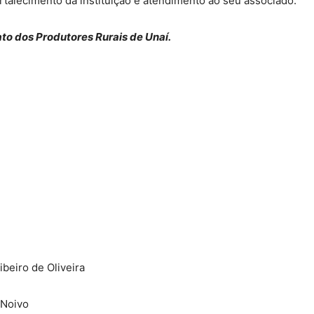
rtalecimento da instituição e atendimento ao seu associado.
ato dos Produtores Rurais de Unaí.
beiro de Oliveira
 Noivo