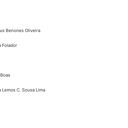
ius Benones Oliveira
a Folador
 Boas
da Lemos C. Sousa Lima